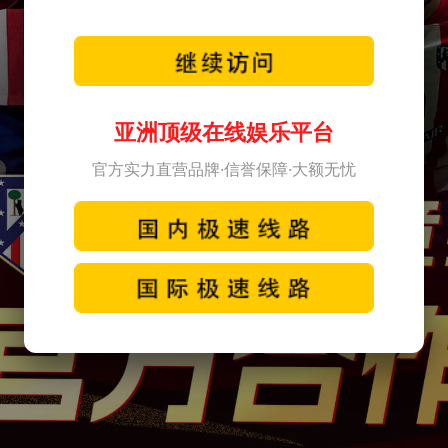
亚洲顶级在线娱乐平台
官方实力直营品牌·信誉保障·大额无忧